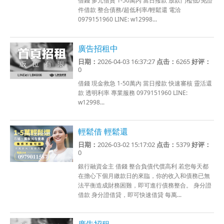
借錢 多元借貸 1-50萬內 當日撥款 放款門檻低/免證
件借款 整合債務/超低利率/輕鬆還 電洽
0979151960 LINE: w12998...
廣告招租中
日期：
2026-04-03 16:37:27
点击：
6265
好评：
0
借錢 現金救急 1-50萬內 當日撥款 快速審核 靈活還
款 透明利率 專業服務 0979151960 LINE:
w12998...
輕鬆借 輕鬆還
日期：
2026-03-02 15:17:02
点击：
5379
好评：
0
銀行融資金主 借錢 整合負債代償高利 若您每天都
在擔心下個月繳款日的來臨，你的收入和債務已無
法平衡造成財務困難，即可進行債務整合。 身分證
借款 身分證借貸，即可快速借貸 每萬...
廣告招租