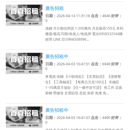
廣告招租
日期：
2026-04-14 11:31:18
点击：
4646
好评：
0
借錢 月分期信用貸 1-200萬內 月息最高150元 本利
攤還/最高70期/免保人/免抵押 電洽0958532544陳
經理 LINE ID:0968508896...
廣告招租中
日期：
2026-04-03 16:41:51
点击：
6948
好评：
0
來電就 借錢 【小額借款】【支票貼現】 【債務整
合】【工商融資】 【每萬元月息100元】 非錢莊
1~50萬當天放款 【任一條件皆可貸】 有工作 店面
薪轉 勞健保 支票貼現 息低 保密 免擔 免...
廣告招租中
日期：
2026-04-03 16:41:07
点击：
4490
好评：
0