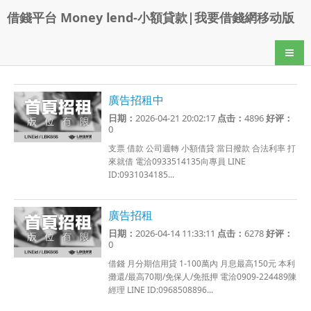
借錢平台 Money lend-小額貸款|我要借錢網移动版
导航
廣告招租中
日期：
2026-04-21 20:02:17
点击：
4896
好评：
0
支票 借款 公司週轉 小額借貸 當日撥款 合法利率 打
來就借 電洽0933514135向專員 LINE
ID:0931034185...
廣告招租
日期：
2026-04-14 11:33:11
点击：
6278
好评：
0
借錢 月分期信用貸 1-100萬內 月息最高150元 本利
攤還/最高70期/免保人/免抵押 電洽0909-224489陳
經理 LINE ID:0968508896...