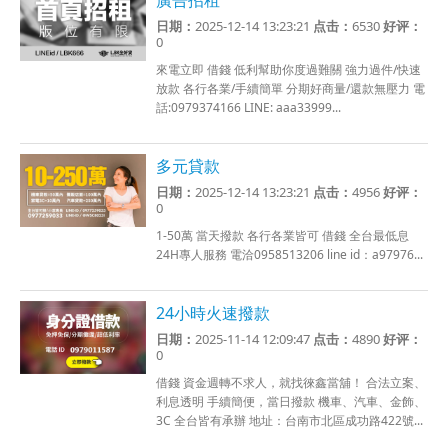
日期：
2025-12-14 13:23:21
点击：
6530
好评：
0
來電立即 借錢 低利幫助你度過難關 強力過件/快速
放款 各行各業/手續簡單 分期好商量/還款無壓力 電
話:0979374166 LINE: aaa33999...
多元貸款
日期：
2025-12-14 13:23:21
点击：
4956
好评：
0
1-50萬 當天撥款 各行各業皆可 借錢 全台最低息
24H專人服務 電洽0958513206 line id：a97976...
24小時火速撥款
日期：
2025-11-14 12:09:47
点击：
4890
好评：
0
借錢 資金週轉不求人，就找徠鑫當舖！ 合法立案、
利息透明 手續簡便，當日撥款 機車、汽車、金飾、
3C 全台皆有承辦 地址：台南市北區成功路422號...