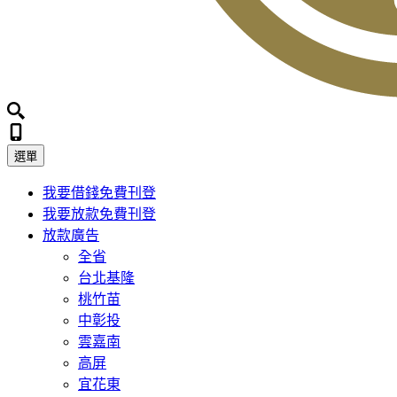
選單
我要借錢
免費刊登
我要放款
免費刊登
放款廣告
全省
台北基隆
桃竹苗
中彰投
雲嘉南
高屏
宜花東