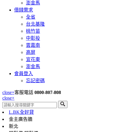
澎金馬
借錢需求
全省
台北基隆
桃竹苗
中彰投
雲嘉南
高屏
宜花東
澎金馬
會員登入
忘記密碼
close
×
客服電話
0800-807-808
close
×
L.BK全好貸
金主廣告牆
新北