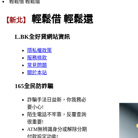
輕鬆借 輕鬆還
輕鬆借 輕鬆還
【新北】
L.BK全好貸網站資訊
隱私權政策
服務條款
常見問題
關於本站
165全民防詐騙
詐騙手法日益新，你我務必
要小心!
陌生電話不牢靠，反覆查詢
很重要!
ATM無辨識身分或解除分期
付款設定功能!