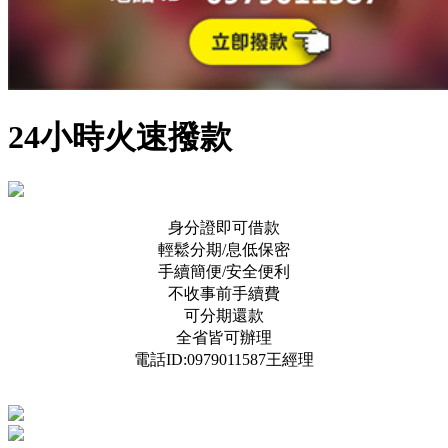
24小時火速撥款
身分證即可借款
輕鬆分期/息低保密
手續簡便/安全便利
不收事前手續費
為確
可分期還款
全省皆可辦理
保正
電話ID:0979011587王經理
規廣
告權