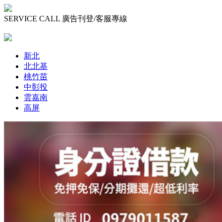
SERVICE CALL 廣告刊登/客服專線
0800 807 808
新北
北北基
桃竹苗
中彰投
雲嘉南
高屏