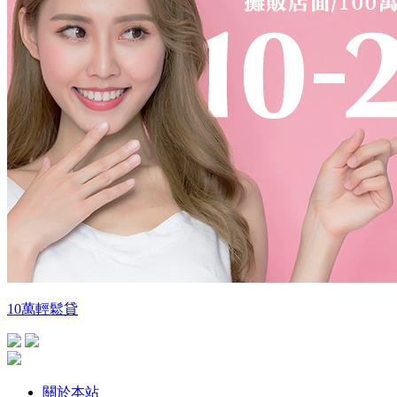
10萬輕鬆貸
為確保正規廣告權益,提供安全借錢環境
本站致力於防堵詐騙廣告入侵,唯受人力/物力,難保疏漏
如有發現詐騙,請馬上通報檢舉,查證屬實,立即下架
關於本站