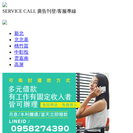
SERVICE CALL 廣告刊登/客服專線
0800 807 808
新北
北北基
桃竹苗
中彰投
雲嘉南
高屏