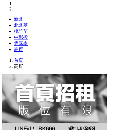
新北
北北基
桃竹苗
中彰投
雲嘉南
高屏
首頁
高屏