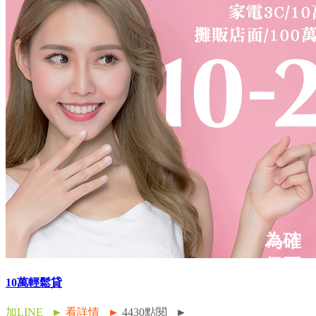
為確
保正
10萬輕鬆貸
規廣
告權
加LINE ►
看詳情 ►
4430點閱 ►