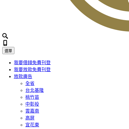
選單
我要借錢
免費刊登
我要放款
免費刊登
放款廣告
全省
台北基隆
桃竹苗
中彰投
雲嘉南
高屏
宜花東