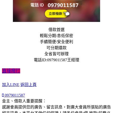
借款首選
輕鬆分期/息低保密
手續簡便/安全便利
可分期還款
全省皆可辦理
電話ID:0979011587王經理
直接撥打
加入LINE
返回上頁
0979011587
金主、借款人重要提醒：
感謝會員提供您的廣告、留言訊息，對廣大會員所張貼的廣告