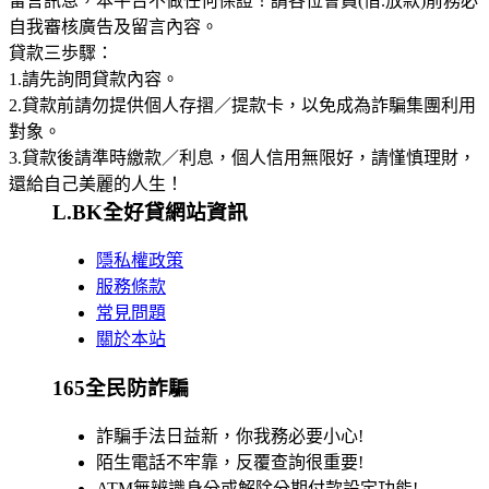
留言訊息，本平台不做任何保證！請各位會員(借.放款)前務必
自我審核廣告及留言內容。
貸款三歩驟：
1.請先詢問貸款內容。
2.貸款前請勿提供個人存摺／提款卡，以免成為詐騙集團利用
對象。
3.貸款後請準時繳款／利息，個人信用無限好，請慬慎理財，
還給自己美麗的人生！
L.BK全好貸網站資訊
隱私權政策
服務條款
常見問題
關於本站
165全民防詐騙
詐騙手法日益新，你我務必要小心!
陌生電話不牢靠，反覆查詢很重要!
ATM無辨識身分或解除分期付款設定功能!