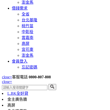
澎金馬
借錢需求
全省
台北基隆
桃竹苗
中彰投
雲嘉南
高屏
宜花東
澎金馬
會員登入
忘記密碼
close
×
客服電話
0800-807-808
close
×
L.BK全好貸
金主廣告牆
高屏