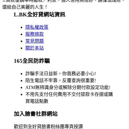
3.貸款後請準時繳款／利息，個人信用無限好，請慬慎理財，
還給自己美麗的人生！
L.BK全好貸網站資訊
隱私權政策
服務條款
常見問題
關於本站
165全民防詐騙
詐騙手法日益新，你我務必要小心!
陌生電話不牢靠，反覆查詢很重要!
ATM無辨識身分或解除分期付款設定功能!
不用先支付任何費用不交付提款卡存摺或購
買電話點數
加入臉書社群網站
歡迎到全好貸臉書粉絲團專頁按讚