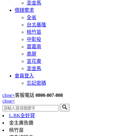
澎金馬
借錢需求
全省
台北基隆
桃竹苗
中彰投
雲嘉南
高屏
宜花東
澎金馬
會員登入
忘記密碼
close
×
客服電話
0800-807-808
close
×
L.BK全好貸
金主廣告牆
桃竹苗